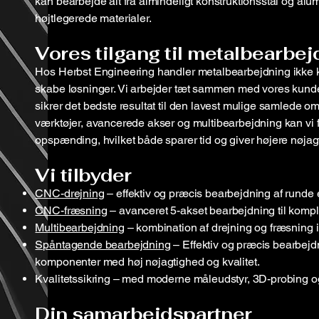
kan bearbejde alt fra almindeligt konstruktionsstål og al
højtlegerede materialer.
Vores tilgang til metalbearbej
Hos Herbst Engineering handler metalbearbejdning ikke ku
skabe løsninger. Vi arbejder tæt sammen med vores kunder
sikrer det bedste resultat til den lavest mulige samlede
værktøjer, avancerede akser og multibearbejdning kan vi 
opspænding, hvilket både sparer tid og giver højere nøjag
Vi tilbyder
CNC-drejning
– effektiv og præcis bearbejdning af runde 
CNC-fræsning
– avanceret 5-akset bearbejdning til komp
Multibearbejdning
– kombination af drejning og fræsning i
Spåntagende bearbejdning
– Effektiv og præcis bearbejd
komponenter med høj nøjagtighed og kvalitet.
Kvalitetssikring – med moderne måleudstyr, 3D-probing 
Din samarbejdspartner