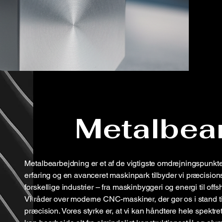
Metalbea
Metalbearbejdning er et af de vigtigste omdrejningspunk
erfaring og en avanceret maskinpark tilbyder vi præcision
forskellige industrier – fra maskinbyggeri og energi til off
Vi råder over moderne CNC-maskiner, der gør os i stand til
præcision. Vores styrke er, at vi kan håndtere hele spektret 