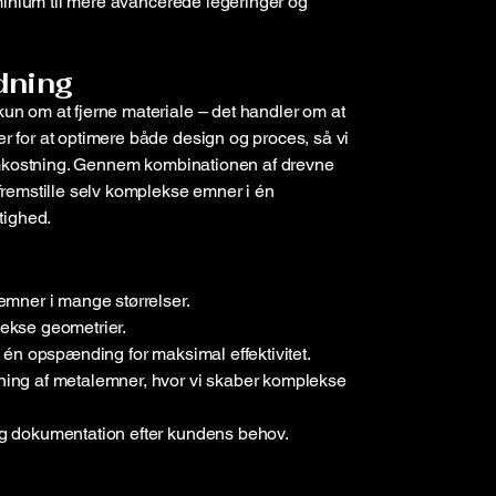
uminium til mere avancerede legeringer og
dning
n om at fjerne materiale – det handler om at
 for at optimere både design og proces, så vi
 omkostning. Gennem kombinationen af drevne
fremstille selv komplekse emner i én
tighed.
emner i mange størrelser.
lekse geometrier.
 én opspænding for maksimal effektivitet.
ning af metalemner, hvor vi skaber komplekse
og dokumentation efter kundens behov.