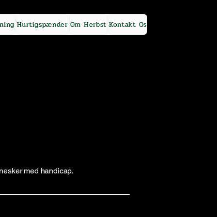
ning
Hurtigspænder
Om Herbst
Kontakt Os
nnesker med handicap.