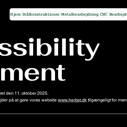
Hjem
Stålkonstruktioner
Metalbearbejdning
CNC Bearbejd
sibility
ement
et den 11. oktober 2025.
jder på at gøre vores website
www.herbst.dk
tilgængeligt for me