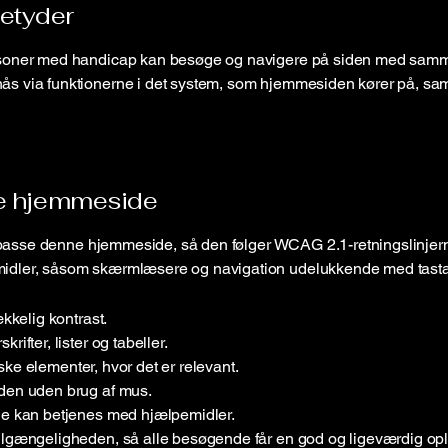
etyder
ersoner med handicap kan besøge og navigere på siden med samme
ås via funktionerne i det system, som hjemmesiden kører på, sam
ne hjemmeside
 tilpasse denne hjemmeside, så den følger WCAG 2.1-retningslinjer
midler, såsom skærmlæsere og navigation udelukkende med tastatu
ækkelig kontrast.
rifter, lister og tabeller.
afiske elementer, hvor det er relevant.
iden uden brug af mus.
 de kan betjenes med hjælpemidler.
tilgængeligheden, så alle besøgende får en god og ligeværdig op