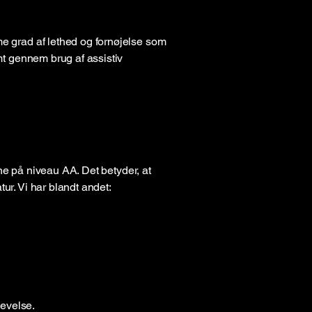
 grad af lethed og fornøjelse som
t gennem brug af assistiv
ne på niveau AA. Det betyder, at
r. Vi har blandt andet:
levelse.